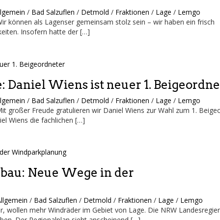
llgemein
/
Bad Salzuflen
/
Detmold
/
Fraktionen
/
Lage
/
Lemgo
 können als Lagenser gemeinsam stolz sein – wir haben ein frisch
eiten. Insofern hatte der […]
 Daniel Wiens ist neuer 1. Beigeordne
llgemein
/
Bad Salzuflen
/
Detmold
/
Fraktionen
/
Lage
/
Lemgo
 Mit großer Freude gratulieren wir Daniel Wiens zur Wahl zum 1. Beig
el Wiens die fachlichen […]
bau: Neue Wege in der
Allgemein
/
Bad Salzuflen
/
Detmold
/
Fraktionen
/
Lage
/
Lemgo
ter, wollen mehr Windräder im Gebiet von Lage. Die NRW Landesregie
ben. Der Regionalplan sieht anscheinend […]