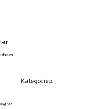
Haus des Gastes in Lage beleben
| AUFBRUCH C setzt auf Nutzung
statt neue Investitionen
Herzlich willkommen in Lage:
Daniel Wiens ist neuer 1.
Beigeordneter
Zwischen Akzeptanz und Ausbau:
ter
Neue Wege in der
Windparkplanung
Ostern erinnert uns: Hoffnung
eordneten
siegt
Spendenaktion
“Weihnachtsgeschenke”
Kategorien
Aufbruch C Allgemein
Bad Salzuflen
Detmold
rung hat