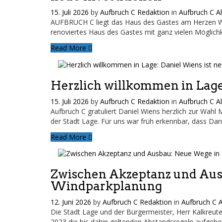
15. Juli 2026
by
Aufbruch C Redaktion
in
Aufbruch C A
AUFBRUCH C liegt das Haus des Gastes am Herzen Wir
renoviertes Haus des Gastes mit ganz vielen Möglichk
Read More
Herzlich willkommen in Lage:
15. Juli 2026
by
Aufbruch C Redaktion
in
Aufbruch C A
Aufbruch C gratuliert Daniel Wiens herzlich zur Wahl
der Stadt Lage. Für uns war früh erkennbar, dass Dani
Read More
Zwischen Akzeptanz und Aus
Windparkplanung
12. Juni 2026
by
Aufbruch C Redaktion
in
Aufbruch C 
Die Stadt Lage und der Bürgermeister, Herr Kalkreu
2023 die bis dahin geltenden Abstandsregeln aufgeho