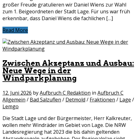
großer Freude gratulieren wir Daniel Wiens zur Wahl
zum 1. Beigeordneten der Stadt Lage. Für uns war früh
erkennbar, dass Daniel Wiens die fachlichen […]
Read More
Zwischen Akzeptanz und Ausbau:
Neue Wege in der
Windparkplanung
12. Juni 2026
by
Aufbruch C Redaktion
in
Aufbruch C
Allgemein
/
Bad Salzuflen
/
Detmold
/
Fraktionen
/
Lage
/
Lemgo
Die Stadt Lage und der Bürgermeister, Herr Kalkreuter,
wollen mehr Windräder im Gebiet von Lage. Die NRW
Landesregierung hat 2023 die bis dahin geltenden
Abstandsregeln aufgehoben. Der Regionalplan sieht