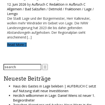
12. Juni 2026
by
Aufbruch C Redaktion
in
Aufbruch C
Allgemein
/
Bad Salzuflen
/
Detmold
/
Fraktionen
/
Lage
/
Lemgo
Die Stadt Lage und der Bürgermeister, Herr Kalkreuter,
wollen mehr Windräder im Gebiet von Lage. Die NRW
Landesregierung hat 2023 die bis dahin geltenden
Abstandsregeln aufgehoben. Der Regionalplan sieht
anscheinend […]
Read More
Search
for:
Neueste Beiträge
Haus des Gastes in Lage beleben | AUFBRUCH C setzt
auf Nutzung statt neue Investitionen
Herzlich willkommen in Lage: Daniel Wiens ist neuer 1.
Beigeordneter
Zwischen Akzeptanz und Ausbau: Neue Wege in der