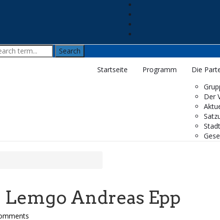
Startseite
Programm
Die Parte
Grup
Der 
Aktue
Satz
Stad
Gese
n Lemgo Andreas Epp
omments