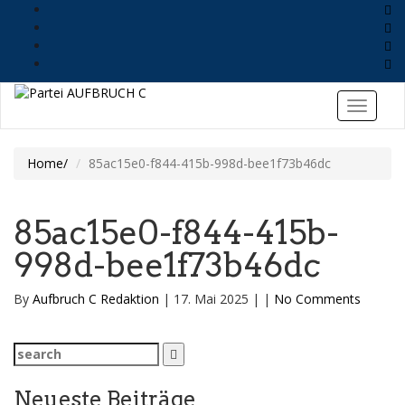
Home
85ac15e0-f844-415b-998d-bee1f73b46dc
85ac15e0-f844-415b-
998d-bee1f73b46dc
By
Aufbruch C Redaktion
|
17. Mai 2025
|
|
No Comments
Search
for:
Neueste Beiträge