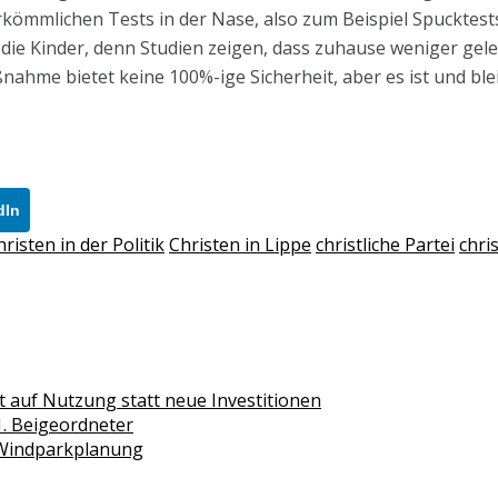
kömmlichen Tests in der Nase, also zum Beispiel Spucktests,
 die Kinder, denn Studien zeigen, dass zuhause weniger gel
hme bietet keine 100%-ige Sicherheit, aber es ist und bleib
dIn
hristen in der Politik
Christen in Lippe
christliche Partei
chris
 auf Nutzung statt neue Investitionen
1. Beigeordneter
 Windparkplanung