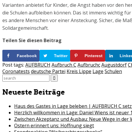
Varianten anbietet für Kinder, die Angst haben vor den her
die Schulen aufbleiben können. Das ist immens wichtig für
es andere Menschen vor einer Ansteckung. Sicher, die Maßna
Solidargemeinschaft.
Teilen Sie diesen Beitrag
Facebook
Twitter
Pinterest
Linke
Post tags:
AUFBRUCH
Aufbruch C
Aufbruchc
Augustdorf
C
Coronatests
deutsche Partei
Kreis Lippe
Lage
Schulen
Search
for:
Neueste Beiträge
Haus des Gastes in Lage beleben | AUFBRUCH C setzt
Herzlich willkommen in Lage: Daniel Wiens ist neuer 
Zwischen Akzeptanz und Ausbau: Neue Wege in der
Ostern erinnert uns: Hoffnung siegt
Spendenaktion “Weihnachtsgeschenke”